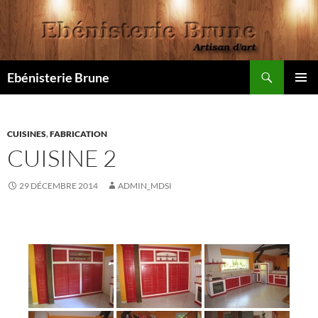
Aller
au
contenu
Recherche
Ebénisterie Brune
MENU
PRINCI
CUISINES
,
FABRICATION
CUISINE 2
29 DÉCEMBRE 2014
ADMIN_MDSI