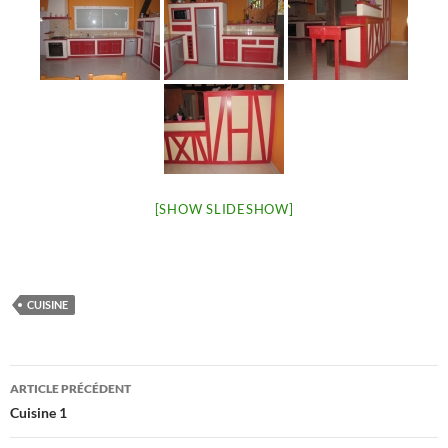
[SHOW SLIDESHOW]
CUISINE
Navigation
ARTICLE PRÉCÉDENT
des
Cuisine 1