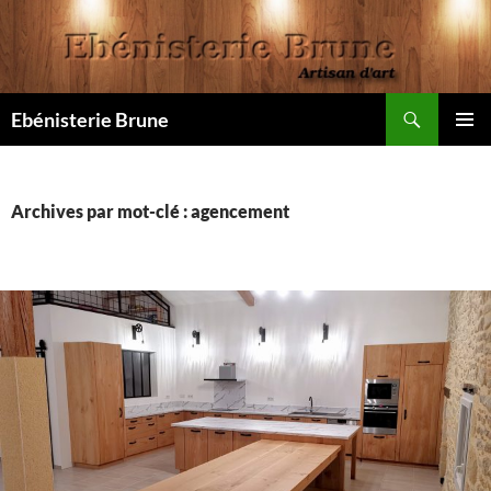
Aller
au
contenu
Recherche
Ebénisterie Brune
MENU
PRINCI
Archives par mot-clé : agencement